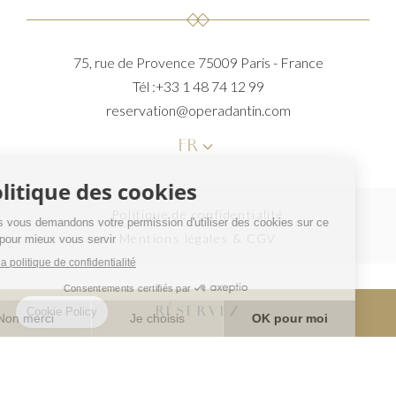
75, rue de Provence
75009 Paris - France
Tél :
+33 1 48 74 12 99
reservation@operadantin.com
keyboard_arrow_down
FR
Politique de confidentialité
Mentions légales & CGV
RÉSERVEZ