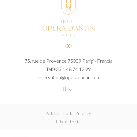
75, rue de Provence
75009 Parigi - Francia
Tel:
+33 1 48 74 12 99
reservation@operadantin.com
keyboard_arrow_down
IT
Politica sulla Privacy
Liberatoria